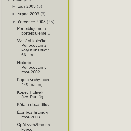
►
září 2003
(5)
►
srpna 2003
(3)
▼
července 2003
(25)
Portejblujeme a
portejblujeme...
Vysílání kolečka
Ponocování z
kóty Kubánkov
661 m....
Historie
Ponocování v
roce 2002
Kopec Vrchy (cca
440 m.n.m)
Kopec Holivák
(tzv. Puntík)
Kóta u obce Bílov
Éter bez hranic v
roce 2003
Opět vyrážíme na
kopce!