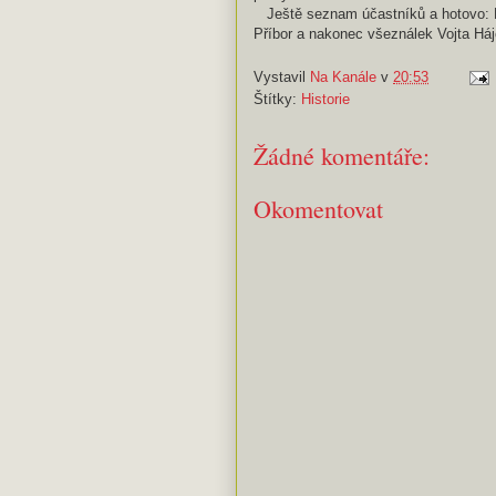
Ještě seznam účastníků a hotovo: D
Příbor a nakonec všeználek Vojta Háj
Vystavil
Na Kanále
v
20:53
Štítky:
Historie
Žádné komentáře:
Okomentovat