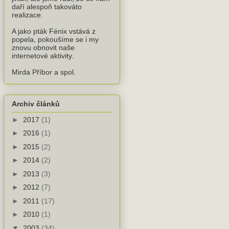
daří alespoň takováto
realizace.
A jako pták Fénix vstává z
popela, pokoušíme se i my
znovu obnovit naše
internetové aktivity.
Mirda Příbor a spol.
Archiv článků
►
2017
(1)
►
2016
(1)
►
2015
(2)
►
2014
(2)
►
2013
(3)
►
2012
(7)
►
2011
(17)
►
2010
(1)
▼
2003
(34)