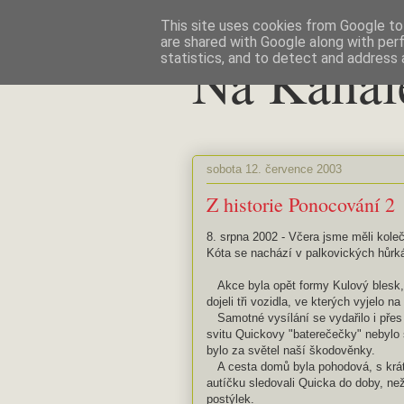
This site uses cookies from Google to 
are shared with Google along with per
Na Kanál
statistics, and to detect and address 
sobota 12. července 2003
Z historie Ponocování 2
8. srpna 2002 - Včera jsme měli kol
Kóta se nachází v palkovických hůr
Akce byla opět formy Kulový blesk, a
dojeli tři vozidla, ve kterých vyjelo n
Samotné vysílání se vydařilo i přes s
svitu Quickovy "baterečečky" nebylo 
bylo za světel naší škodověnky.
A cesta domů byla pohodová, s krát
autíčku sledovali Quicka do doby, ne
postýlek.