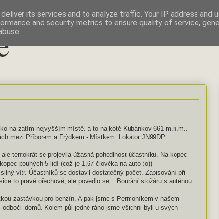
deliver its services and to analyze traffic. Your IP address and 
formance and security metrics to ensure quality of service, gen
e
abuse.
ečko na zatím nejvyšším místě, a to na kótě Kubánkov 661 m.n.m..
kách mezi Příborem a Frýdkem - Místkem. Lokátor JN99DP.
le tentokrát se projevila úžasná pohodlnost účastníků. Na kopec
a kopec pouhých 5 lidí (což je 1,67 člověka na auto :o)).
ilný vítr. Účastníků se dostavil dostatečný počet. Zapisování při
sice to pravé ořechové, ale povedlo se... Bourání stožáru s anténou
kou zastávkou pro benzín. A pak jsme s Permoníkem v našem
ž odbočil domů. Kolem půl jedné ráno jsme všichni byli u svých