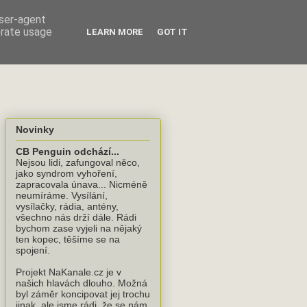
user-agent
erate usage
LEARN MORE
GOT IT
Novinky
CB Penguin odchází...
Nejsou lidi, zafungoval něco,
jako syndrom vyhoření,
zapracovala únava... Nicméně
neumíráme. Vysílání,
vysílačky, rádia, antény,
všechno nás drží dále. Rádi
bychom zase vyjeli na nějaký
ten kopec, těšíme se na
spojení.
Projekt NaKanale.cz je v
našich hlavách dlouho. Možná
byl záměr koncipovat jej trochu
jinak, ale jsme rádi, že se nám