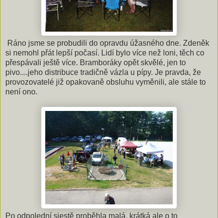
Ráno jsme se probudili do opravdu úžasného dne. Zdeněk
si nemohl přát lepší počasí. Lidí bylo více než loni, těch co
přespávali ještě více. Bramboráky opět skvělé, jen to
pivo....jeho distribuce tradičně vázla u pípy. Je pravda, že
provozovatelé již opakovaně obsluhu vyměnili, ale stále to
není ono.
Po odpolední siestě proběhla malá, krátká ale o to