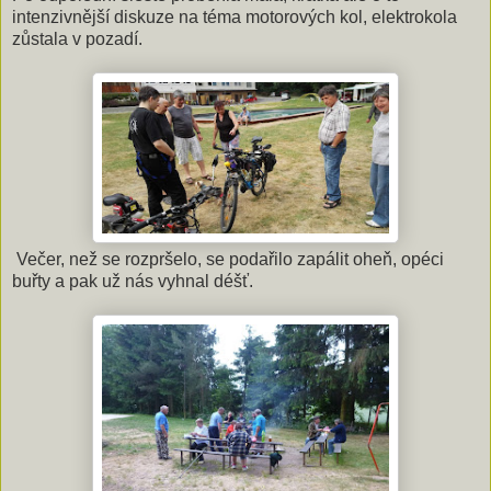
intenzivnější diskuze na téma motorových kol, elektrokola
zůstala v pozadí.
Večer, než se rozpršelo, se podařilo zapálit oheň, opéci
buřty a pak už nás vyhnal déšť.