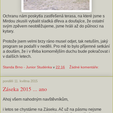
Ochranu nám poskytla zastřešená terasa, na které jsme s
Mirdou zkusili vybalit sladká dřeva a doufajíce, že ostatní
svým zpěvem neobtěžujeme, jsme hráli až do půlnoci na
kytary.
Protože jsem velmi brzy ráno musel odjet, tak netuším, jaký
program se podařil v neděli. Pro mě to bylo příjemné setkání
a doufám, že i v třeba komornějším duchu bude pokračovat i
v dalších letech.
Standa Brno - Junior Studénka
v
22:16
Žádné komentáře:
pondělí 11. května 2015
Záseka 2015 ... ano
Ahoj všem nahodným navštěvníkům,
i letos se chystáme na Záseku. Ač už na pásmu nejsme