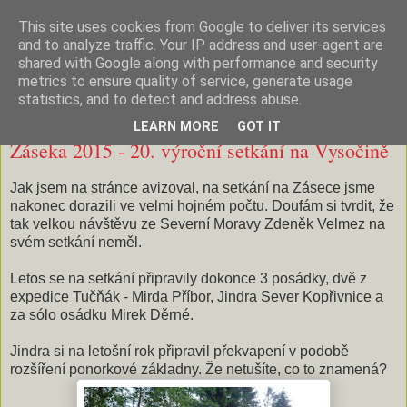
This site uses cookies from Google to deliver its services
Na Kanále
and to analyze traffic. Your IP address and user-agent are
shared with Google along with performance and security
metrics to ensure quality of service, generate usage
statistics, and to detect and address abuse.
čtvrtek 9. července 2015
LEARN MORE
GOT IT
Záseka 2015 - 20. výroční setkání na Vysočině
Jak jsem na stránce avizoval, na setkání na Zásece jsme
nakonec dorazili ve velmi hojném počtu. Doufám si tvrdit, že
tak velkou návštěvu ze Severní Moravy Zdeněk Velmez na
svém setkání neměl.
Letos se na setkání připravily dokonce 3 posádky, dvě z
expedice Tučňák - Mirda Příbor, Jindra Sever Kopřivnice a
za sólo osádku Mirek Děrné.
Jindra si na letošní rok připravil překvapení v podobě
rozšíření ponorkové základny. Že netušíte, co to znamená?