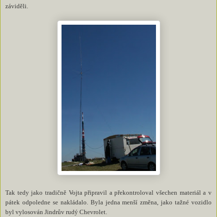
záviděli.
Tak tedy jako tradičně Vojta připravil a překontroloval všechen materiál a v
pátek odpoledne se nakládalo. Byla jedna menší změna, jako tažné vozidlo
byl vylosován Jindrův rudý Chevrolet.