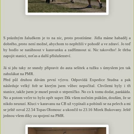
S prázdným žaludkem je to na nic, proto prostíráme. Jídla máme habaděj a
dobrého, proto není možné, abychom to nepřežili v pohodě a ve zdraví. Jo teď
by bodlo se natáhnout v karavanku a zadřímnout si. Nic takového! Je třeba
zapojit stanici, noťas a další příslušenství.
Já si jdu taky ze srandy připravit do auta sešitek a tužku s úmyslem jen tak
zahulákat na PMR.
Před půl druhou dávám první výzvu. Odpovídá Expedice Studna a pak
následuje velký fofr se kterým jsem vůbec nepočítal. Chvílemi byly i tři
stanice, takže jsem je musel prosit o strpeníčko. No co k tomu dodat, paráááda.
No a potom večer to bylo opět super. Dík všem nočním ptákům, doufám, že se
nikdo neurazí. Kluci v karavanu na CB už vypínali a pobírali se na pelech a mi
se ještě ozval 22.54 Topas Olomouc a ukončil to 23.16 Mirek Bukovany. Ještě
jednou všem díky za spojení na PMR.