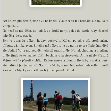
Asi kolem půl desáté jsme byli na kopci. V autě se to tak nezdálo, ale fouká tu
vítr jako......
No nedá se nic dělat, do jedné, do druhé nohy, pak i do každé ruky, čvachtl
lahváč a jde se stavět.
Byl to opravdu výkon hodný pochvaly. Kolem poledne vše stojí, máme
přikurtován i karavan. Sirtelka má výkyvy, ne ne ne, na to se střízlivému dívá
zle. Jedině Vojta nic neviděl, jelikož ztratil brýle. No tak chodíme a hledáme
brýle jinak je to marné, přišli bychom o zapisovatele. A hle náhlý šťastný
Vojtův výkřik přeruší vichřici. Radost netrvala dlouho. Brýle byly rozšlápnuté,
ale naštěstí jen jedna nožička. To však bylo neštěstí, neboť kdykoliv opustil
karavan, vždycky se vrátil bez brýlí, no prostě zážitek.