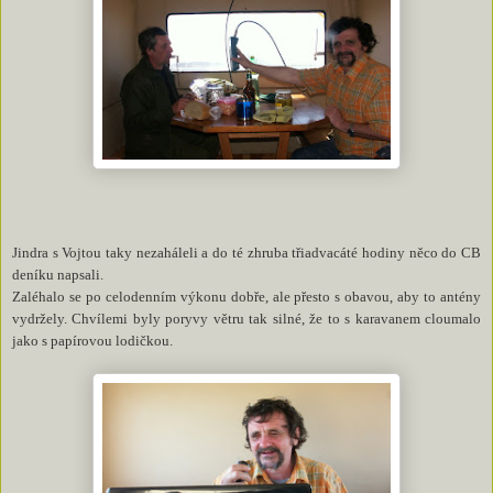
Jindra s Vojtou taky nezaháleli a do té zhruba třiadvacáté hodiny něco do CB
deníku napsali.
Zaléhalo se po celodenním výkonu dobře, ale přesto s obavou, aby to antény
vydržely. Chvílemi byly poryvy větru tak silné, že to s karavanem cloumalo
jako s papírovou lodičkou.