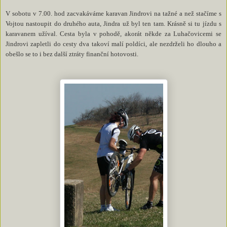
V sobotu v 7.00. hod zacvakáváme karavan Jindrovi na tažné a než stačíme s
Vojtou nastoupit do druhého auta, Jindra už byl ten tam. Krásně si tu jízdu s
karavanem užíval. Cesta byla v pohodě, akorát někde za Luhačovicemi se
Jindrovi zapletli do cesty dva takoví malí poldíci, ale nezdrželi ho dlouho a
obešlo se to i bez další ztráty finanční hotovosti.