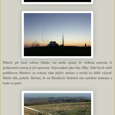
Přátelé, při čtení tohoto článku vás mohu ujistit, že veškerá zničená, či
poškozená výstroj je již opravena. Vojta makal jako ďas. Díky. Také bych chtěl
poděkovat Mirdovi za ochotu nám půjčit anténu a stožár na další výjezd.
Mirdo dík, pošetři. Možná, že na Dlouhých Stráních nás zastihne námraza a
bude to jasné.