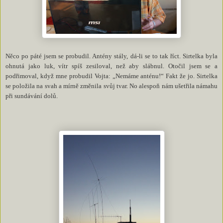
Něco po páté jsem se probudil. Antény stály, dá-li se to tak říct. Sirtelka byla
ohnutá jako luk, vítr spíš zesiloval, než aby slábnul. Otočil jsem se a
podřimoval, když mne probudil Vojta: „Nemáme anténu!“ Fakt že jo. Sirtelka
se položila na svah a mírně změnila svůj tvar. No alespoň nám ušetřila námahu
při sundávání dolů.