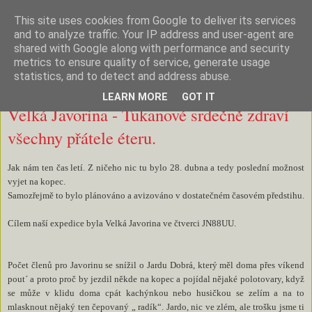
This site uses cookies from Google to deliver its services
Na Kanále
and to analyze traffic. Your IP address and user-agent are
shared with Google along with performance and security
metrics to ensure quality of service, generate usage
statistics, and to detect and address abuse.
pondělí 11. června 2012
LEARN MORE
GOT IT
Velká Javorina - Tukanové srdečně zdraví
všechny přátele éteru.
Jak nám ten čas letí. Z ničeho nic tu bylo 28. dubna a tedy poslední možnost
vyjet na kopec.
Samozřejmě to bylo plánováno a avizováno v dostatečném časovém předstihu.
Cílem naší expedice byla Velká Javorina ve čtverci JN88UU.
Počet členů pro Javorinu se snížil o Jardu Dobrá, který měl doma přes víkend
pout´ a proto proč by jezdil někde na kopec a pojídal nějaké polotovary, když
se může v klidu doma cpát kachýnkou nebo husičkou se zelím a na to
mlasknout nějaký ten čepovaný „ radík“. Jardo, nic ve zlém, ale trošku jsme ti