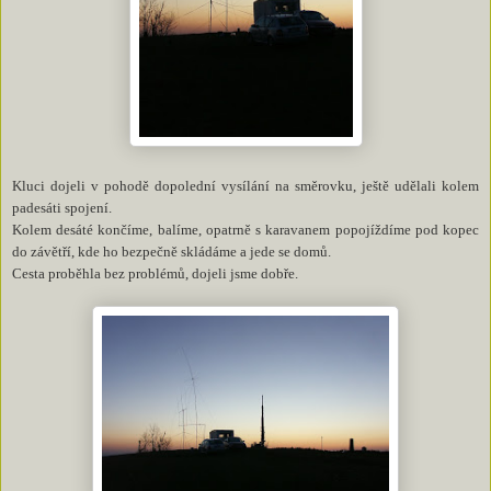
Kluci dojeli v pohodě dopolední vysílání na směrovku, ještě udělali kolem
padesáti spojení.
Kolem desáté končíme, balíme, opatrně s karavanem popojíždíme pod kopec
do závětří, kde ho bezpečně skládáme a jede se domů.
Cesta proběhla bez problémů, dojeli jsme dobře.