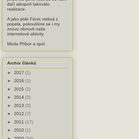
daří alespoň takováto
realizace.
A jako pták Fénix vstává z
popela, pokoušíme se i my
znovu obnovit naše
internetové aktivity.
Mirda Příbor a spol.
Archiv článků
►
2017
(1)
►
2016
(1)
►
2015
(2)
►
2014
(2)
►
2013
(3)
►
2012
(7)
►
2011
(17)
►
2010
(1)
►
2003
(34)