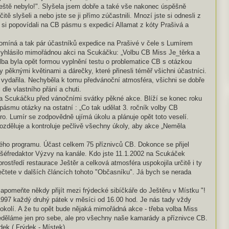
ještě nebylo!". Slyšela jsem dobře a také vše nakonec úspěšně
čitě slyšeli a nebo jste se ji přímo zúčastnili. Mnozí jste si odnesli z
si popovídali na CB pásmu s expedicí Allamat z kóty Prašivá a
míná a tak pár účastníků expedice na Prašivé v čele s Lumírem
yhlásilo mimořádnou akci na Scukáčku: „Volbu CB Miss Je_těrka a
ba byla opět formou vyplnění testu o problematice CB s otázkou
pěknými květinami a dárečky, které přinesli téměř všichni účastníci.
vydařila. Nechyběla k tomu předvánoční atmosféra, všichni se dobře
l dle vlastního přání a chuti.
 Scukáčku před vánočními svátky pěkné akce. Blíží se konec roku
ásmu otázky na ostatní : „Co tak udělat 3. ročník volby CB
o. Lumír se zodpovědně ujímá úkolu a plánuje opět toto veselí.
rozděluje a kontroluje pečlivě všechny úkoly, aby akce „Neměla
ho programu. Účast celkem 75 příznivců CB. Dokonce se přijel
- šéfredaktor Výzvy na kanále. Kdo jste 11.1.2002 na Scukáček
 prostředí restaurace Ještěr a celková atmosféra uspokojila určitě i ty
řečtete v dalších článcích tohoto "Občasníku". Já bych se nerada
pomeňte někdy přijít mezi frýdecké sibíčkáře do Ještěru v Místku "!
1997 každý druhý pátek v měsíci od 16.00 hod. Je nás tady vždy
 okolí. A že tu opět bude nějaká mimořádná akce - třeba volba Miss
eděláme jen pro sebe, ale pro všechny naše kamarády a příznivce CB.
k ( Frýdek - Místek) .