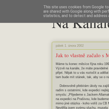
This site uses cookies from Google to 
are shared with Google along with per
Na Kanál
statistics, and to detect and address 
pátek 1. února 2002
Jak to vlastně začalo s 
Máme tu konec měsíce října roku 1999
Výzvě na kanále, že máte pravidelné
přijet. Nějak to u vás roztočit a uděl
tam bude mít stánek, tak, aby se o n
Dobrovolně přebírám úkoly na zajiš
radím s ostatními, kde expedici nejlép
smyslu: „Přijedeme s Jackem Allamat
na expedici na Prašivou, kde budeme
mimo jiné otázka - koho volíš za CB
Nevěřila jsem svému sluchu, musela j