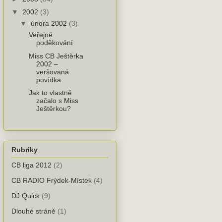
▼
2002
(3)
▼
února 2002
(3)
Veřejné
poděkování
Miss CB Ještěrka
2002 –
veršovaná
povídka
Jak to vlastně
začalo s Miss
Ještěrkou?
Rubriky
CB liga 2012
(2)
CB RADIO Frýdek-Místek
(4)
DJ Quick
(9)
Dlouhé stráně
(1)