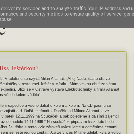
deliver its services and to analyze traffic. Your IP address and 
formance and security metrics to ensure quality of service, gen
e
abuse.
Miss Ještěrkou?
. V telefonu se ozývá Milan Allamat. „Ahoj Naďo, často čtu ve
 Scukáčky v restauraci Ještěr v Místku. Mám velkou chuť za váma
at expedici. Blíží se v Ostravě výstava Elektrotechniky a firma Allamat
ás všude kolem vědělo"!
tění expedice a všeho dalšího kolem a kolem. Na CB pásmu se
e zajistit atd. Další telefonát z Dobříše od Milana Allamat je ve
 v pátek 12.11.1999 na Scukáček a pak pojedeme s dalšími zájemci
 až do neděle 14.11.1999." Na scukáček připravím kviz, kde bude
 Miss Je_těrka a tento kviz zároveň vylosujeme a odměníme cenami.
sem se ještě jednou zeptat: „Co že chceš Milane udělat, kviz a volbu