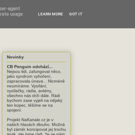
user-agent
erate usage
LEARN MORE
GOT IT
Novinky
CB Penguin odchází...
Nejsou lidi, zafungoval něco,
jako syndrom vyhoření,
zapracovala únava... Nicméně
neumíráme. Vysílání,
vysílačky, rádia, antény,
všechno nás drží dále. Rádi
bychom zase vyjeli na nějaký
ten kopec, těšíme se na
spojení.
Projekt NaKanale.cz je v
našich hlavách dlouho. Možná
byl záměr koncipovat jej trochu
jinak, ale jsme rádi, že se nám