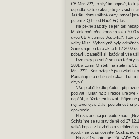
CB Miss???, to slyším poprvé, to tu 
dopadlo. O této akci jste již všichni ur
Ještěru domů pěkné ceny, mnozí jste 
potom z QTH od Nadě Frýdek.
Na pěkné zážitky se jen tak nezapo
Místek opět před koncem roku 2000 v
dvou CB Vicemiss Ještěrka". Tato vol
volby Miss. Výherkyně byly odměněny 
Samozřejmě i tato akce 8.12.2000 se 
pobavili, zatančili si, každý si vše uži
Dva roky po sobě se uskutečnily na
2001 a Lumír Místek má stále na CB p
Miss???". Samozřejmě jsou všichni pr
Pomáhají mu i další sibíčkáři. Lumír 
chybu"!
Vše proběhlo dle předem připravené
podívat i Milan 42 z Hradce Králové 
nepřišli, můžete jen litovat. Příjemné
nejnáročnější. Další podrobnosti si p
opakovala.
Na závěr chci jen podotknout: „Neza
Scházíme se tu pravidelně od 27.12.
velká kopa i z blízkého a vzdáleného
apod. - se včas dozvíte. Scukáček n
Na další setkání se těší NAĎA Frýde